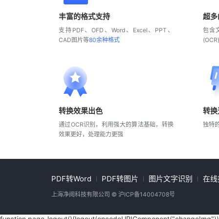
丰富的格式支持
超多
支持PDF、OFD、Word、Excel、PPT、
包含
CAD图片等
80余种格式
(OCR
转换效果出色
转换
通过OCR识别，利用强大的算法基础，转换
独特
效果更好，处理能力更强
PDF转Word
PDF转图片
图片文字识别
在线
上海净阅科技有限公司 ©
沪ICP备14004708号
function page_logout(){logout(encodeURIComponent("changeImg"))