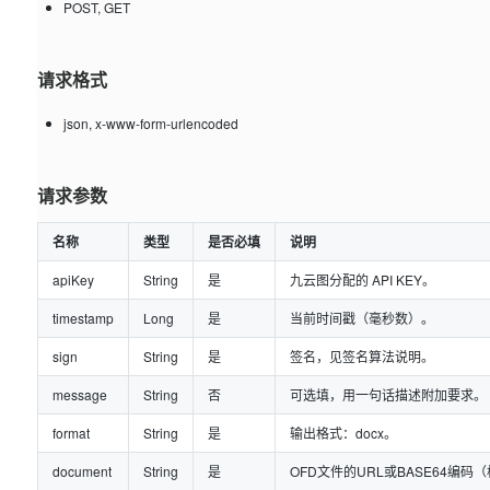
POST, GET
请求格式
json, x-www-form-urlencoded
请求参数
名称
类型
是否必填
说明
apiKey
String
是
九云图分配的 API KEY。
timestamp
Long
是
当前时间戳（毫秒数）。
sign
String
是
签名，见签名算法说明。
message
String
否
可选填，用一句话描述附加要求。
format
String
是
输出格式：docx。
document
String
是
OFD文件的URL或BASE64编码（格式应为“d