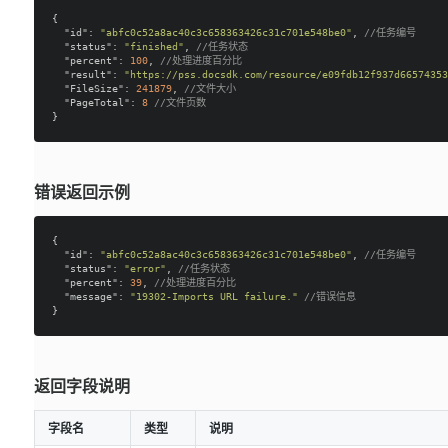
{

"id"
: 
"abfc0c52a8ac40c3c658363426c31c701e548be0"
, 
//任务编号
"status"
: 
"finished"
, 
//任务状态
"percent"
: 
100
, 
//处理进度百分比
"result"
: 
"https://pss.docsdk.com/resource/e09fdb12f937d66574353
"FileSize"
: 
241879
, 
//文件大小
"PageTotal"
: 
8
//文件页数
错误返回示例
{

"id"
: 
"abfc0c52a8ac40c3c658363426c31c701e548be0"
, 
//任务编号
"status"
: 
"error"
, 
//任务状态
"percent"
: 
39
, 
//处理进度百分比
"message"
: 
"19302-Imports URL failure."
//错误信息
返回字段说明
字段名
类型
说明