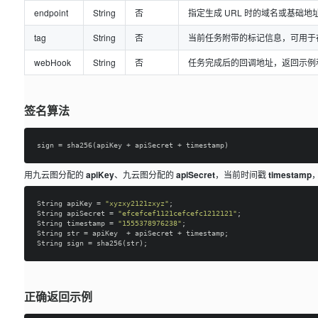
endpoint
String
否
指定生成 URL 时的域名或基础地
tag
String
否
当前任务附带的标记信息，可用于
webHook
String
否
任务完成后的回调地址，返回示例
签名算法
用九云图分配的
apiKey
、九云图分配的
apiSecret
，当前时间戳
timestamp
String apiKey = 
"xyzxy2121zxyz"
;

String apiSecret = 
"efcefcef1121cefcefc1212121"
;

String timestamp = 
"1555378976238"
;

String str = apiKey  + apiSecret + timestamp;

正确返回示例