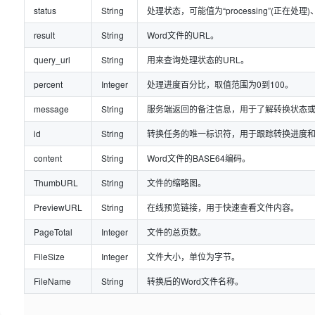
status
String
处理状态，可能值为“processing”(正在处理)、“fi
result
String
Word文件的URL。
query_url
String
用来查询处理状态的URL。
percent
Integer
处理进度百分比，取值范围为0到100。
message
String
服务端返回的备注信息，用于了解转换状态
id
String
转换任务的唯一标识符，用于跟踪转换进度
content
String
Word文件的BASE64编码。
ThumbURL
String
文件的缩略图。
PreviewURL
String
在线预览链接，用于快速查看文件内容。
PageTotal
Integer
文件的总页数。
FileSize
Integer
文件大小，单位为字节。
FileName
String
转换后的Word文件名称。